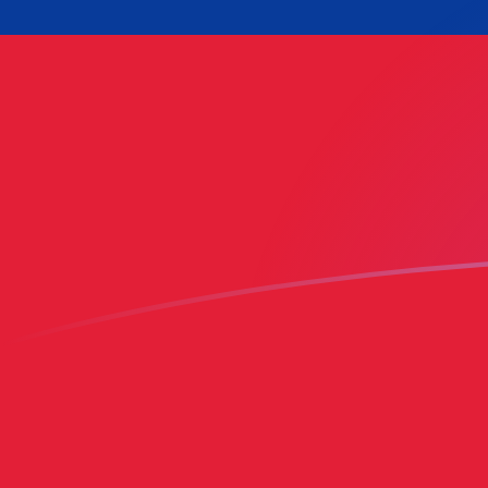
您知道可以通过 Xe 向国外汇款吗？
立即注册
SGD WST 今日汇率
將 新加坡元 转换为 萨摩亚塔拉
Rate information of
SGD/WST currency pair
新加坡元
SGD
萨摩亚塔拉
WST
1
SGD
2.11246
WST
5
SGD
10.5623
WST
10
SGD
21.1246
WST
25
SGD
52.8115
WST
50
SGD
105.623
WST
100
SGD
211.246
WST