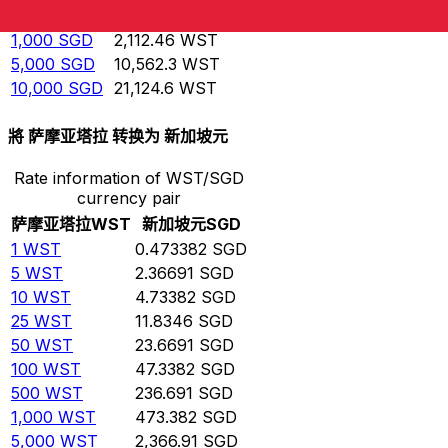
500
SGD
1,056.23
WST
1,000
SGD
2,112.46
WST
5,000
SGD
10,562.3
WST
10,000
SGD
21,124.6
WST
將 萨摩亚塔拉 转换为 新加坡元
Rate information of WST/SGD
currency pair
萨摩亚塔拉
WST
新加坡元
SGD
1
WST
0.473382
SGD
5
WST
2.36691
SGD
10
WST
4.73382
SGD
25
WST
11.8346
SGD
50
WST
23.6691
SGD
100
WST
47.3382
SGD
500
WST
236.691
SGD
1,000
WST
473.382
SGD
5,000
WST
2,366.91
SGD