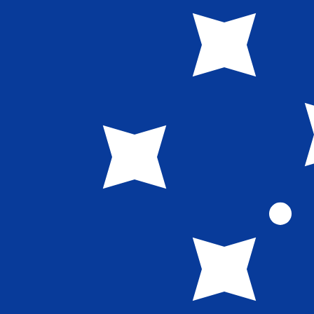
到
到
WS$
WST
-
萨摩亚塔拉
1.00
SGD
=
2.11
245824
WST
中间市场汇率于 UTC 01:24
汇款
立即咨询货币专家。
我们可以提供比竞争对手更优惠的汇率。
预约通话
我仅的仅仅器会使用中期市仅仅率。仅仅供参考。您仅款仅