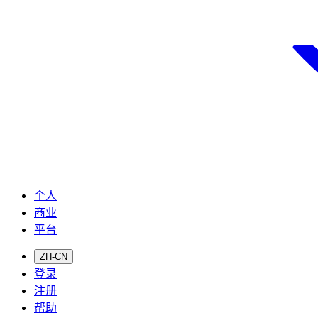
个人
商业
平台
ZH-CN
登录
注册
帮助