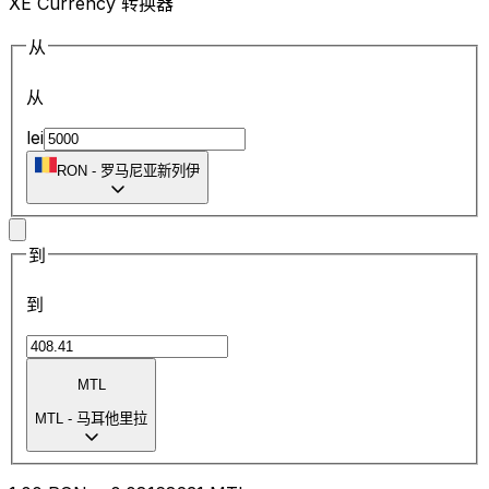
XE Currency 转换器
从
从
lei
RON
-
罗马尼亚新列伊
到
到
MTL
MTL
-
马耳他里拉