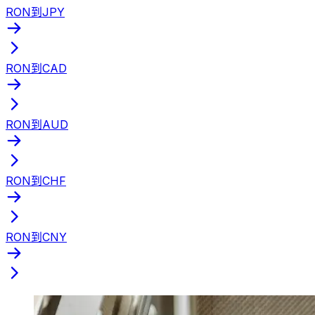
RON到JPY
RON到CAD
RON到AUD
RON到CHF
RON到CNY