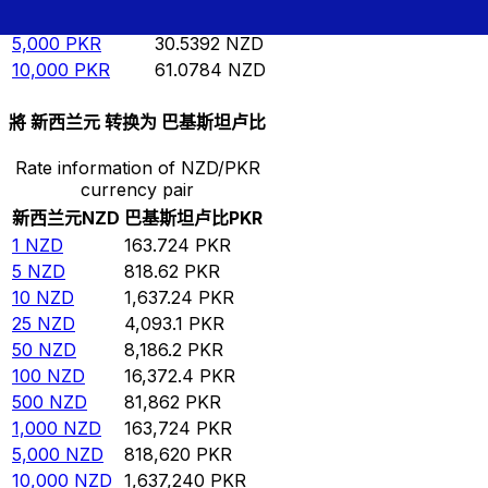
1,000
PKR
6.10784
NZD
5,000
PKR
30.5392
NZD
10,000
PKR
61.0784
NZD
將 新西兰元 转换为 巴基斯坦卢比
Rate information of NZD/PKR
currency pair
新西兰元
NZD
巴基斯坦卢比
PKR
1
NZD
163.724
PKR
5
NZD
818.62
PKR
10
NZD
1,637.24
PKR
25
NZD
4,093.1
PKR
50
NZD
8,186.2
PKR
100
NZD
16,372.4
PKR
500
NZD
81,862
PKR
1,000
NZD
163,724
PKR
5,000
NZD
818,620
PKR
10,000
NZD
1,637,240
PKR