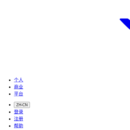
个人
商业
平台
ZH-CN
登录
注册
帮助