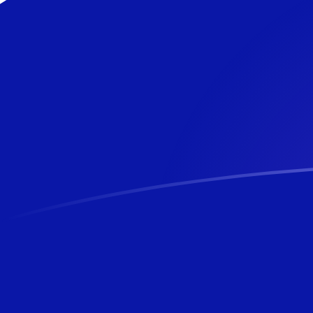
立即注册
PKR NZD 今日汇率
將 巴基斯坦卢比 转换为 新西兰元
Rate information of PKR/NZD
currency pair
巴基斯坦卢比
PKR
新西兰元
NZD
1
PKR
0.00610784
NZD
5
PKR
0.0305392
NZD
10
PKR
0.0610784
NZD
25
PKR
0.152696
NZD
50
PKR
0.305392
NZD
100
PKR
0.610784
NZD
500
PKR
3.05392
NZD