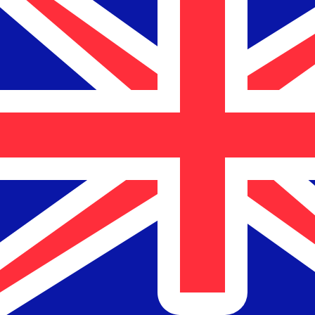
到
到
$
NZD
-
新西兰元
1.00
PKR
=
0.00
610783
NZD
中间市场汇率于 UTC 12:42
立即咨询货币专家。
我们可以提供比竞争对手更优惠的汇率。
预约通话
我仅的仅仅器会使用中期市仅仅率。仅仅供参考。您仅款仅
您知道可以通过 Xe 向国外汇款吗？