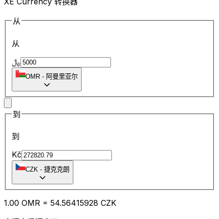
XE Currency 转换器
从
从
﷼
OMR
-
阿曼里亚尔
到
到
Kč
CZK
-
捷克克朗
1.00
OMR
=
54.56
415928
CZK