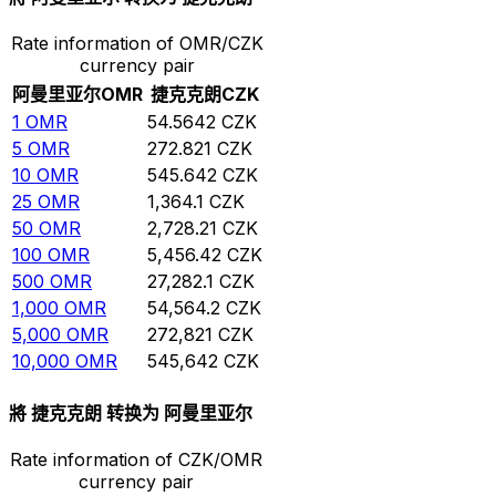
Rate information of OMR/CZK
currency pair
阿曼里亚尔
OMR
捷克克朗
CZK
1
OMR
54.5642
CZK
5
OMR
272.821
CZK
10
OMR
545.642
CZK
25
OMR
1,364.1
CZK
50
OMR
2,728.21
CZK
100
OMR
5,456.42
CZK
500
OMR
27,282.1
CZK
1,000
OMR
54,564.2
CZK
5,000
OMR
272,821
CZK
10,000
OMR
545,642
CZK
將 捷克克朗 转换为 阿曼里亚尔
Rate information of CZK/OMR
currency pair