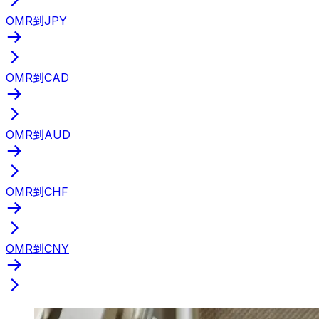
OMR到JPY
OMR到CAD
OMR到AUD
OMR到CHF
OMR到CNY