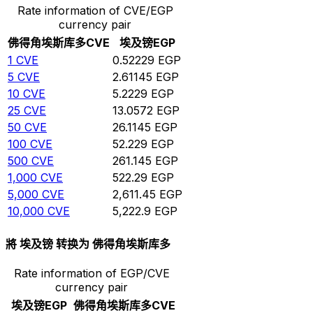
Rate information of CVE/EGP
currency pair
佛得角埃斯库多
CVE
埃及镑
EGP
1
CVE
0.52229
EGP
5
CVE
2.61145
EGP
10
CVE
5.2229
EGP
25
CVE
13.0572
EGP
50
CVE
26.1145
EGP
100
CVE
52.229
EGP
500
CVE
261.145
EGP
1,000
CVE
522.29
EGP
5,000
CVE
2,611.45
EGP
10,000
CVE
5,222.9
EGP
將 埃及镑 转换为 佛得角埃斯库多
Rate information of EGP/CVE
currency pair
埃及镑
EGP
佛得角埃斯库多
CVE