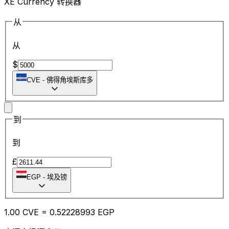
XE Currency 转换器
从
从
$
CVE
-
佛得角埃斯库多
到
到
£
EGP
-
埃及镑
1.00
CVE
=
0.52
228993
EGP