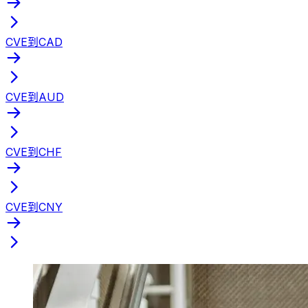
CVE到CAD
CVE到AUD
CVE到CHF
CVE到CNY