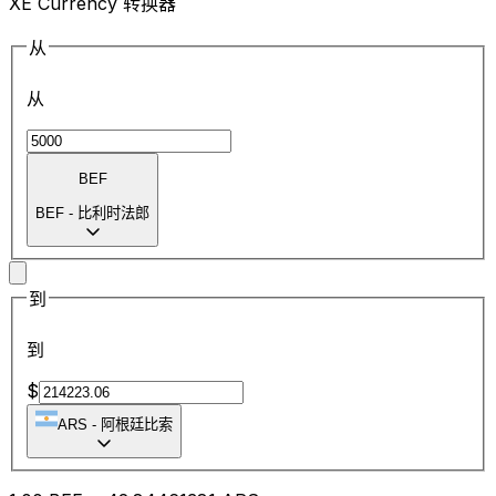
XE Currency 转换器
从
从
BEF
BEF
-
比利时法郎
到
到
$
ARS
-
阿根廷比索