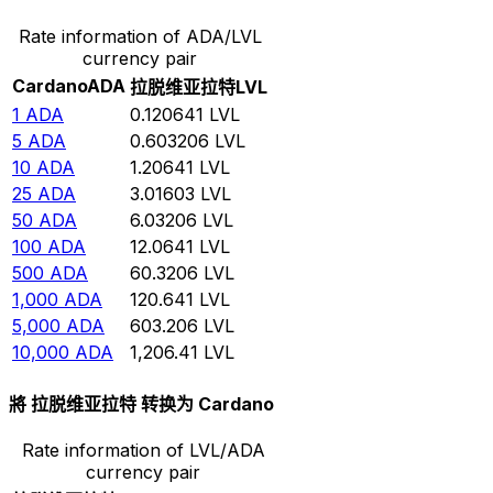
Rate information of ADA/LVL
currency pair
Cardano
ADA
拉脱维亚拉特
LVL
1
ADA
0.120641
LVL
5
ADA
0.603206
LVL
10
ADA
1.20641
LVL
25
ADA
3.01603
LVL
50
ADA
6.03206
LVL
100
ADA
12.0641
LVL
500
ADA
60.3206
LVL
1,000
ADA
120.641
LVL
5,000
ADA
603.206
LVL
10,000
ADA
1,206.41
LVL
將 拉脱维亚拉特 转换为 Cardano
Rate information of LVL/ADA
currency pair