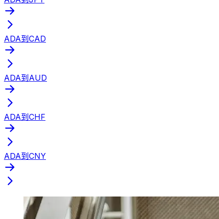
ADA到CAD
ADA到AUD
ADA到CHF
ADA到CNY