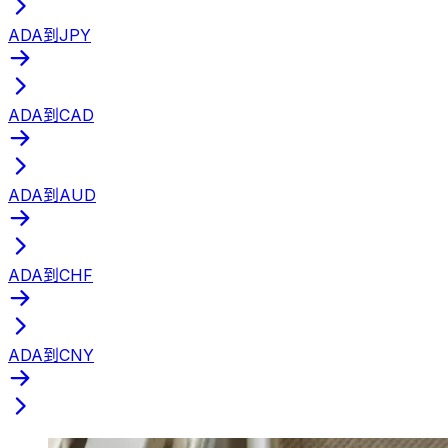
ADA到JPY
ADA到CAD
ADA到AUD
ADA到CHF
ADA到CNY