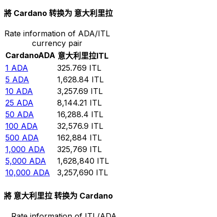
將 Cardano 转换为 意大利里拉
Rate information of ADA/ITL
currency pair
Cardano
ADA
意大利里拉
ITL
1
ADA
325.769
ITL
5
ADA
1,628.84
ITL
10
ADA
3,257.69
ITL
25
ADA
8,144.21
ITL
50
ADA
16,288.4
ITL
100
ADA
32,576.9
ITL
500
ADA
162,884
ITL
1,000
ADA
325,769
ITL
5,000
ADA
1,628,840
ITL
10,000
ADA
3,257,690
ITL
將 意大利里拉 转换为 Cardano
Rate information of ITL/ADA