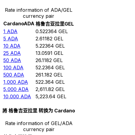
Rate information of ADA/GEL
currency pair
Cardano
ADA
格鲁吉亚拉里
GEL
1
ADA
0.522364
GEL
5
ADA
2.61182
GEL
10
ADA
5.22364
GEL
25
ADA
13.0591
GEL
50
ADA
26.1182
GEL
100
ADA
52.2364
GEL
500
ADA
261.182
GEL
1,000
ADA
522.364
GEL
5,000
ADA
2,611.82
GEL
10,000
ADA
5,223.64
GEL
將 格鲁吉亚拉里 转换为 Cardano
Rate information of GEL/ADA
currency pair