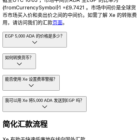
截至UTC 10:03 ，市场中间价ADA 至EGP 的比率为
{fromCurrencySymbol}1 =£9.7421 。市场中间价是全球货
币市场买入价和卖出价之间的中间价。如需了解 Xe 的转账费
用，请访问我们的汇款
页面
。
EGP 5,000 ADA 的价格是多少？
如何转换货币？
能否使用 Xe 设置费率警报？
我可以用 Xe 将5,000 ADA 发送到EGP 吗？
简化汇款流程
Xe 有助于快速低廉地在线向国外汇款