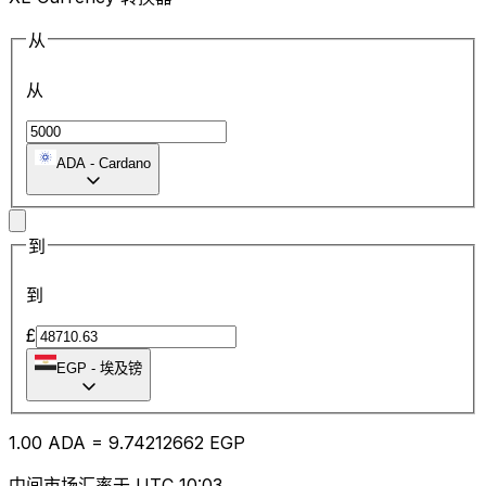
从
从
ADA
-
Cardano
到
到
£
EGP
-
埃及镑
1.00
ADA
=
9.74
212662
EGP
中间市场汇率于 UTC 10:03