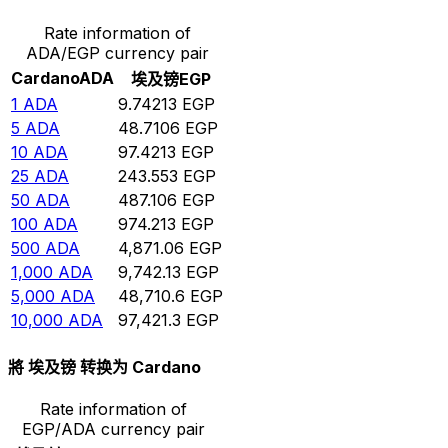
Rate information of
ADA/EGP currency pair
Cardano
ADA
埃及镑
EGP
1
ADA
9.74213
EGP
5
ADA
48.7106
EGP
10
ADA
97.4213
EGP
25
ADA
243.553
EGP
50
ADA
487.106
EGP
100
ADA
974.213
EGP
500
ADA
4,871.06
EGP
1,000
ADA
9,742.13
EGP
5,000
ADA
48,710.6
EGP
10,000
ADA
97,421.3
EGP
將 埃及镑 转换为 Cardano
Rate information of
EGP/ADA currency pair