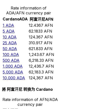
Rate information of
ADA/AFN currency pair
Cardano
ADA
阿富汗尼
AFN
1
ADA
12.4367
AFN
5
ADA
62.1833
AFN
10
ADA
124.367
AFN
25
ADA
310.917
AFN
50
ADA
621.833
AFN
100
ADA
1,243.67
AFN
500
ADA
6,218.33
AFN
1,000
ADA
12,436.7
AFN
5,000
ADA
62,183.3
AFN
10,000
ADA
124,367
AFN
將 阿富汗尼 转换为 Cardano
Rate information of AFN/ADA
currency pair