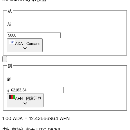
从
从
ADA
-
Cardano
到
到
؋
AFN
-
阿富汗尼
1.00
ADA
=
12.43
666964
AFN
中间市场汇率于 UTC 08:59