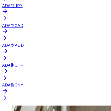
ADA到JPY
ADA到CAD
ADA到AUD
ADA到CHF
ADA到CNY