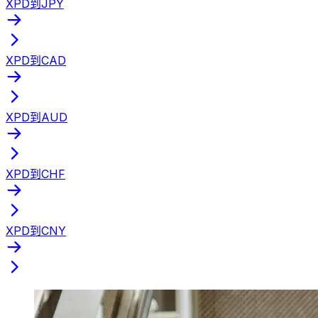
XPD到JPY
XPD到CAD
XPD到AUD
XPD到CHF
XPD到CNY