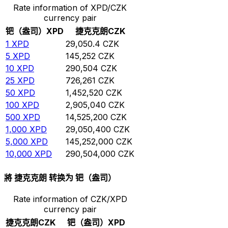
Rate information of XPD/CZK
currency pair
钯（盎司）
XPD
捷克克朗
CZK
1
XPD
29,050.4
CZK
5
XPD
145,252
CZK
10
XPD
290,504
CZK
25
XPD
726,261
CZK
50
XPD
1,452,520
CZK
100
XPD
2,905,040
CZK
500
XPD
14,525,200
CZK
1,000
XPD
29,050,400
CZK
5,000
XPD
145,252,000
CZK
10,000
XPD
290,504,000
CZK
將 捷克克朗 转换为 钯（盎司）
Rate information of CZK/XPD
currency pair
捷克克朗
CZK
钯（盎司）
XPD