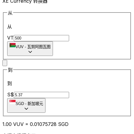
XE Currency 转换器
从
从
VT
VUV
-
瓦努阿图瓦图
到
到
S$
SGD
-
新加坡元
1.00
VUV
=
0.01
075728
SGD