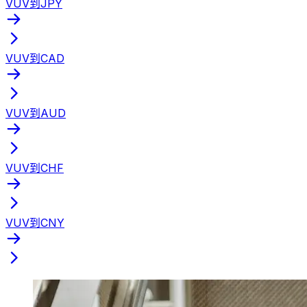
VUV到JPY
VUV到CAD
VUV到AUD
VUV到CHF
VUV到CNY