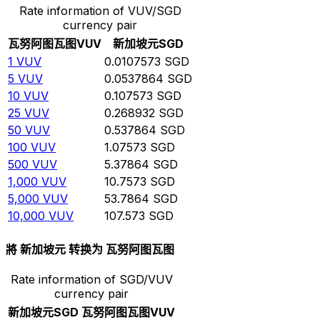
Rate information of VUV/SGD
currency pair
瓦努阿图瓦图
VUV
新加坡元
SGD
1
VUV
0.0107573
SGD
5
VUV
0.0537864
SGD
10
VUV
0.107573
SGD
25
VUV
0.268932
SGD
50
VUV
0.537864
SGD
100
VUV
1.07573
SGD
500
VUV
5.37864
SGD
1,000
VUV
10.7573
SGD
5,000
VUV
53.7864
SGD
10,000
VUV
107.573
SGD
將 新加坡元 转换为 瓦努阿图瓦图
Rate information of SGD/VUV
currency pair
新加坡元
SGD
瓦努阿图瓦图
VUV