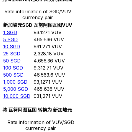
Rate information of SGD/VUV
currency pair
新加坡元
SGD
瓦努阿图瓦图
VUV
1
SGD
93.1271
VUV
5
SGD
465.636
VUV
10
SGD
931.271
VUV
25
SGD
2,328.18
VUV
50
SGD
4,656.36
VUV
100
SGD
9,312.71
VUV
500
SGD
46,563.6
VUV
1,000
SGD
93,127.1
VUV
5,000
SGD
465,636
VUV
10,000
SGD
931,271
VUV
將 瓦努阿图瓦图 转换为 新加坡元
Rate information of VUV/SGD
currency pair