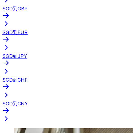
SGD到GBP
SGD到EUR
SGD到JPY
SGD到CHF
SGD到CNY