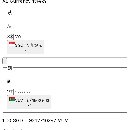
XE Currency 转换器
从
从
S$
SGD
-
新加坡元
到
到
VT
VUV
-
瓦努阿图瓦图
1.00
SGD
=
93.12
710297
VUV