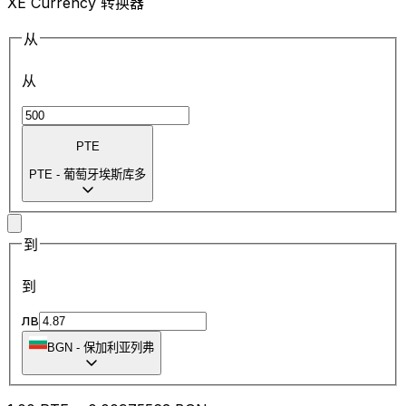
XE Currency 转换器
从
从
PTE
PTE
-
葡萄牙埃斯库多
到
到
лв
BGN
-
保加利亚列弗