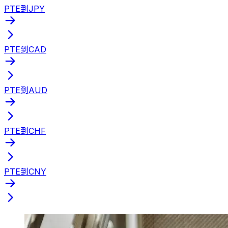
PTE到JPY
PTE到CAD
PTE到AUD
PTE到CHF
PTE到CNY