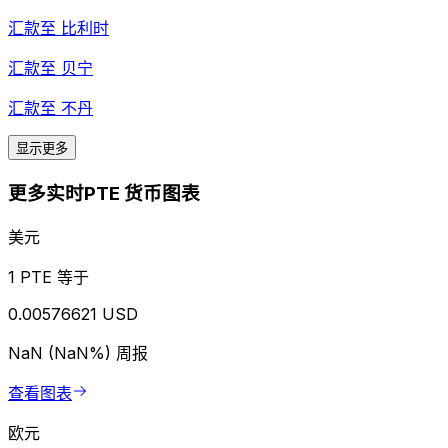
汇款至
比利时
汇款至
贝宁
汇款至
不丹
显示更多
更多实时PTE 货币图表
美元
1 PTE 等于
0.00576621 USD
NaN (NaN%)
周报
查看图表
欧元