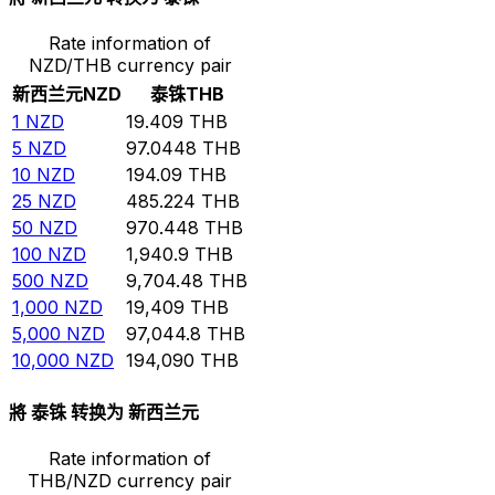
Rate information of
NZD/THB currency pair
新西兰元
NZD
泰铢
THB
1
NZD
19.409
THB
5
NZD
97.0448
THB
10
NZD
194.09
THB
25
NZD
485.224
THB
50
NZD
970.448
THB
100
NZD
1,940.9
THB
500
NZD
9,704.48
THB
1,000
NZD
19,409
THB
5,000
NZD
97,044.8
THB
10,000
NZD
194,090
THB
將 泰铢 转换为 新西兰元
Rate information of
THB/NZD currency pair