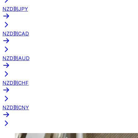
NZD到JPY
NZD到CAD
NZD到AUD
NZD到CHF
NZD到CNY