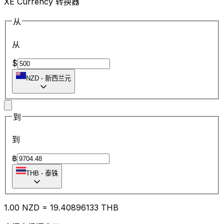
XE Currency 转换器
从
从
$
NZD
-
新西兰元
到
到
฿
THB
-
泰铢
1.00
NZD
=
19.40
896133
THB