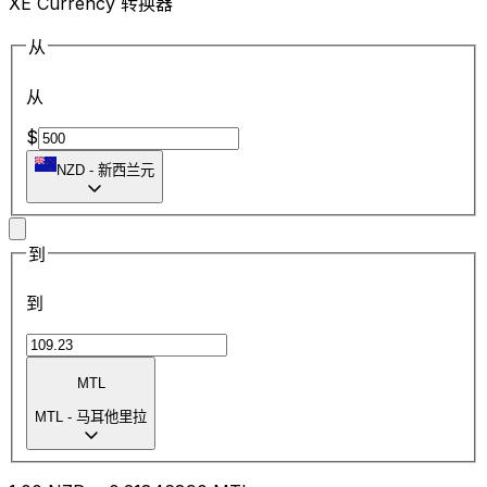
XE Currency 转换器
从
从
$
NZD
-
新西兰元
到
到
MTL
MTL
-
马耳他里拉