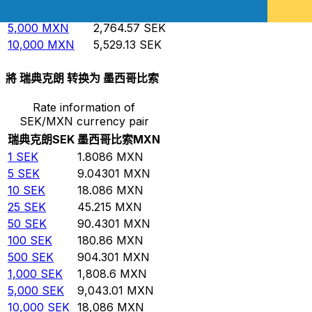
1,000
MXN
552.913
SEK
5,000
MXN
2,764.57
SEK
10,000
MXN
5,529.13
SEK
將 瑞典克朗 转换为 墨西哥比索
Rate information of
SEK/MXN currency pair
瑞典克朗
SEK
墨西哥比索
MXN
1
SEK
1.8086
MXN
5
SEK
9.04301
MXN
10
SEK
18.086
MXN
25
SEK
45.215
MXN
50
SEK
90.4301
MXN
100
SEK
180.86
MXN
500
SEK
904.301
MXN
1,000
SEK
1,808.6
MXN
5,000
SEK
9,043.01
MXN
10,000
SEK
18,086
MXN