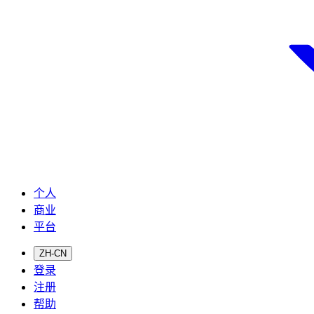
个人
商业
平台
ZH-CN
登录
注册
帮助