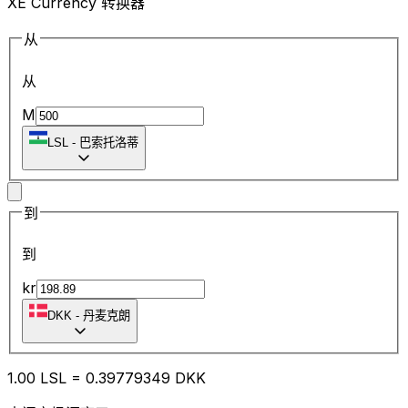
XE Currency 转换器
从
从
M
LSL
-
巴索托洛蒂
到
到
kr
DKK
-
丹麦克朗
1.00
LSL
=
0.39
779349
DKK