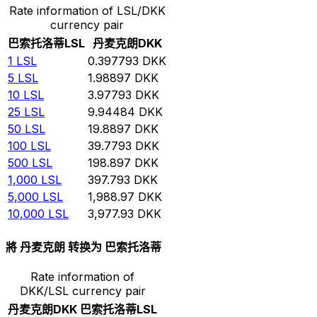
Rate information of LSL/DKK
currency pair
巴索托洛蒂
LSL
丹麦克朗
DKK
1
LSL
0.397793
DKK
5
LSL
1.98897
DKK
10
LSL
3.97793
DKK
25
LSL
9.94484
DKK
50
LSL
19.8897
DKK
100
LSL
39.7793
DKK
500
LSL
198.897
DKK
1,000
LSL
397.793
DKK
5,000
LSL
1,988.97
DKK
10,000
LSL
3,977.93
DKK
將 丹麦克朗 转换为 巴索托洛蒂
Rate information of
DKK/LSL currency pair
丹麦克朗
DKK
巴索托洛蒂
LSL