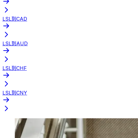
LSL到CAD
LSL到AUD
LSL到CHF
LSL到CNY