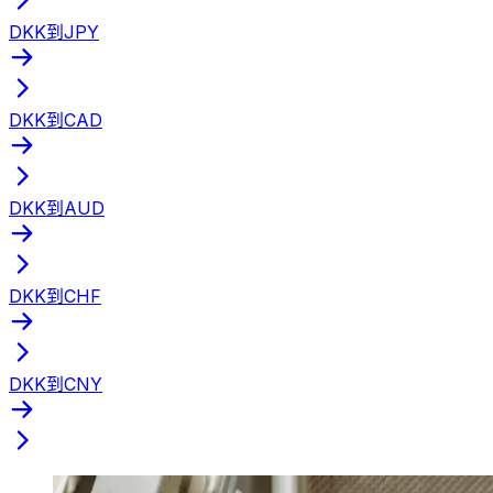
DKK到JPY
DKK到CAD
DKK到AUD
DKK到CHF
DKK到CNY