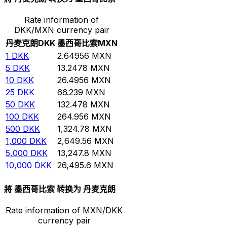
Rate information of
DKK/MXN currency pair
丹麦克朗
DKK
墨西哥比索
MXN
1
DKK
2.64956
MXN
5
DKK
13.2478
MXN
10
DKK
26.4956
MXN
25
DKK
66.239
MXN
50
DKK
132.478
MXN
100
DKK
264.956
MXN
500
DKK
1,324.78
MXN
1,000
DKK
2,649.56
MXN
5,000
DKK
13,247.8
MXN
10,000
DKK
26,495.6
MXN
將 墨西哥比索 转换为 丹麦克朗
Rate information of MXN/DKK
currency pair