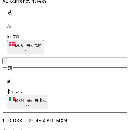
XE Currency 转换器
从
从
kr
DKK
-
丹麦克朗
到
到
$
MXN
-
墨西哥比索
1.00
DKK
=
2.64
955816
MXN