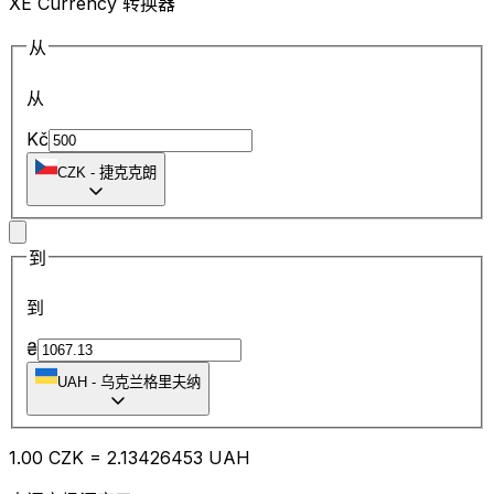
XE Currency 转换器
从
从
Kč
CZK
-
捷克克朗
到
到
₴
UAH
-
乌克兰格里夫纳
1.00
CZK
=
2.13
426453
UAH