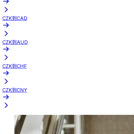
CZK到CAD
CZK到AUD
CZK到CHF
CZK到CNY