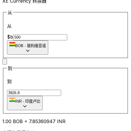
XE Currency 转换器
从
从
$b
BOB
-
玻利维亚诺
到
到
INR
-
印度卢比
1.00
BOB
=
7.85
360947
INR