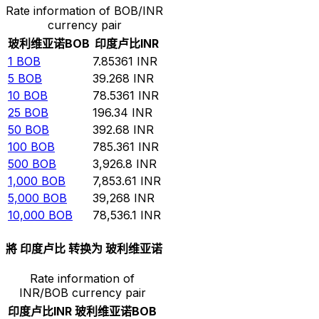
Rate information of BOB/INR
currency pair
玻利维亚诺
BOB
印度卢比
INR
1
BOB
7.85361
INR
5
BOB
39.268
INR
10
BOB
78.5361
INR
25
BOB
196.34
INR
50
BOB
392.68
INR
100
BOB
785.361
INR
500
BOB
3,926.8
INR
1,000
BOB
7,853.61
INR
5,000
BOB
39,268
INR
10,000
BOB
78,536.1
INR
將 印度卢比 转换为 玻利维亚诺
Rate information of
INR/BOB currency pair
印度卢比
INR
玻利维亚诺
BOB