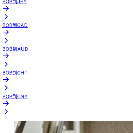
BOB到JPY
BOB到CAD
BOB到AUD
BOB到CHF
BOB到CNY