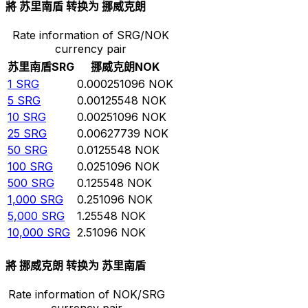
將 苏里南盾 转换为 挪威克朗
Rate information of SRG/NOK
currency pair
苏里南盾
SRG
挪威克朗
NOK
1
SRG
0.000251096
NOK
5
SRG
0.00125548
NOK
10
SRG
0.00251096
NOK
25
SRG
0.00627739
NOK
50
SRG
0.0125548
NOK
100
SRG
0.0251096
NOK
500
SRG
0.125548
NOK
1,000
SRG
0.251096
NOK
5,000
SRG
1.25548
NOK
10,000
SRG
2.51096
NOK
將 挪威克朗 转换为 苏里南盾
Rate information of NOK/SRG
currency pair