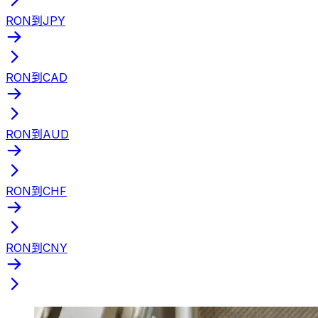
RON到JPY
RON到CAD
RON到AUD
RON到CHF
RON到CNY