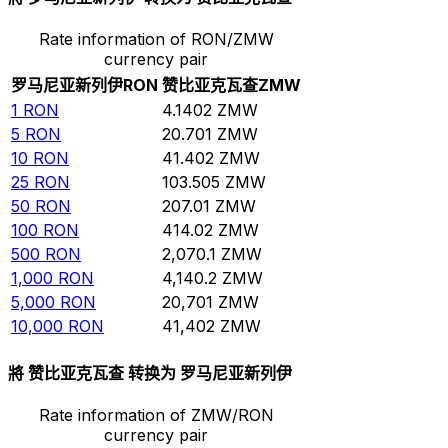
Rate information of RON/ZMW
currency pair
罗马尼亚新列伊
RON
赞比亚克瓦查
ZMW
1
RON
4.1402
ZMW
5
RON
20.701
ZMW
10
RON
41.402
ZMW
25
RON
103.505
ZMW
50
RON
207.01
ZMW
100
RON
414.02
ZMW
500
RON
2,070.1
ZMW
1,000
RON
4,140.2
ZMW
5,000
RON
20,701
ZMW
10,000
RON
41,402
ZMW
將 赞比亚克瓦查 转换为 罗马尼亚新列伊
Rate information of ZMW/RON
currency pair