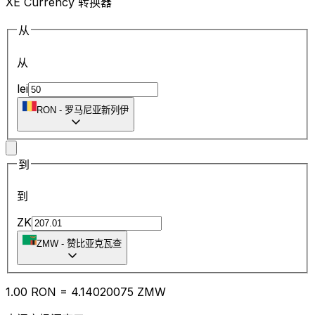
XE Currency 转换器
从
从
lei
RON
-
罗马尼亚新列伊
到
到
ZK
ZMW
-
赞比亚克瓦查
1.00
RON
=
4.14
020075
ZMW