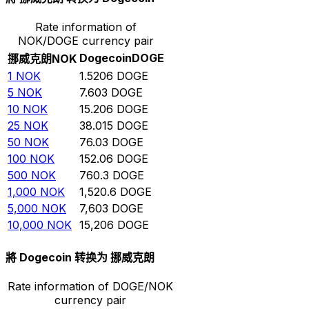
Rate information of
NOK/DOGE currency pair
Dogecoin
DOGE
挪威克朗
NOK
1
NOK
1.5206
DOGE
5
NOK
7.603
DOGE
10
NOK
15.206
DOGE
25
NOK
38.015
DOGE
50
NOK
76.03
DOGE
100
NOK
152.06
DOGE
500
NOK
760.3
DOGE
1,000
NOK
1,520.6
DOGE
5,000
NOK
7,603
DOGE
10,000
NOK
15,206
DOGE
將 Dogecoin 转换为 挪威克朗
Rate information of DOGE/NOK
currency pair