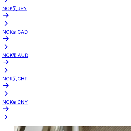
NOK到JPY
NOK到CAD
NOK到AUD
NOK到CHF
NOK到CNY