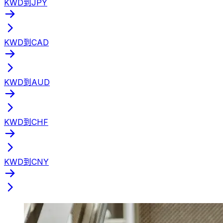
KWD到JPY
KWD到CAD
KWD到AUD
KWD到CHF
KWD到CNY