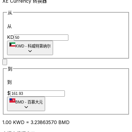
XE Currency 转换器
从
从
KD
KWD
-
科威特第纳尔
到
到
$
BMD
-
百慕大元
1.00
KWD
=
3.23
863570
BMD