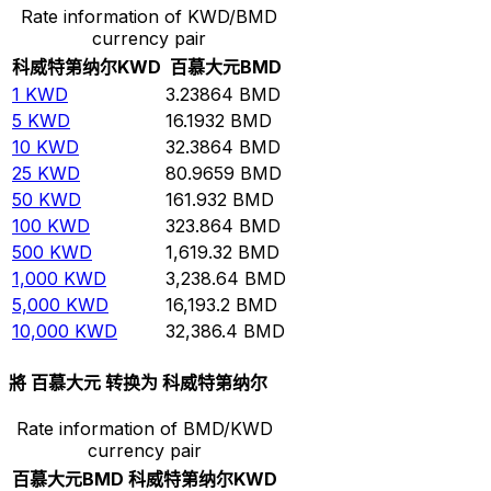
Rate information of KWD/BMD
currency pair
科威特第纳尔
KWD
百慕大元
BMD
1
KWD
3.23864
BMD
5
KWD
16.1932
BMD
10
KWD
32.3864
BMD
25
KWD
80.9659
BMD
50
KWD
161.932
BMD
100
KWD
323.864
BMD
500
KWD
1,619.32
BMD
1,000
KWD
3,238.64
BMD
5,000
KWD
16,193.2
BMD
10,000
KWD
32,386.4
BMD
將 百慕大元 转换为 科威特第纳尔
Rate information of BMD/KWD
currency pair
百慕大元
BMD
科威特第纳尔
KWD