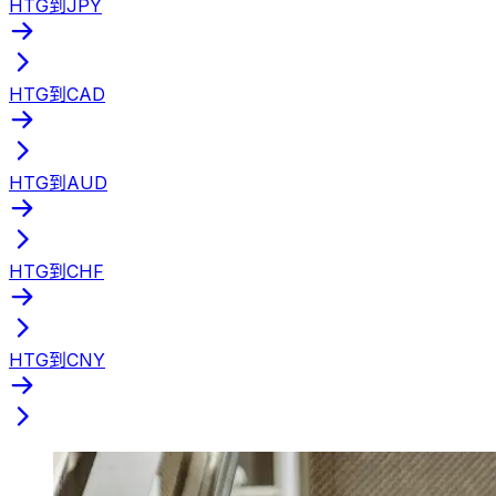
HTG到JPY
HTG到CAD
HTG到AUD
HTG到CHF
HTG到CNY