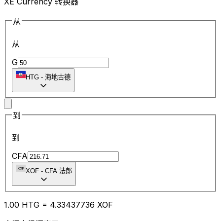
XE Currency 转换器
从
从
G
HTG
-
海地古德
到
到
CFA
XOF
-
CFA 法郎
1.00
HTG
=
4.33
437736
XOF