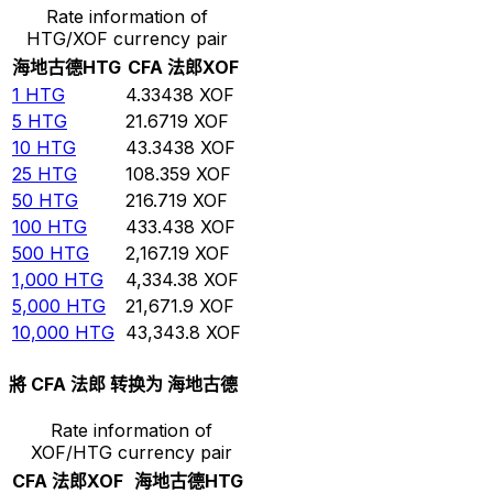
Rate information of
HTG/XOF currency pair
海地古德
HTG
CFA 法郎
XOF
1
HTG
4.33438
XOF
5
HTG
21.6719
XOF
10
HTG
43.3438
XOF
25
HTG
108.359
XOF
50
HTG
216.719
XOF
100
HTG
433.438
XOF
500
HTG
2,167.19
XOF
1,000
HTG
4,334.38
XOF
5,000
HTG
21,671.9
XOF
10,000
HTG
43,343.8
XOF
將 CFA 法郎 转换为 海地古德
Rate information of
XOF/HTG currency pair
CFA 法郎
XOF
海地古德
HTG