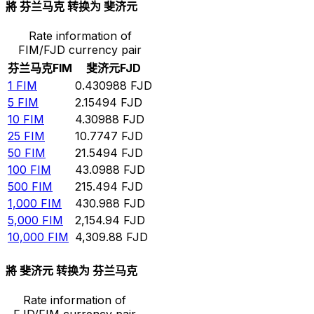
將 芬兰马克 转换为 斐济元
Rate information of
FIM/FJD currency pair
芬兰马克
FIM
斐济元
FJD
1
FIM
0.430988
FJD
5
FIM
2.15494
FJD
10
FIM
4.30988
FJD
25
FIM
10.7747
FJD
50
FIM
21.5494
FJD
100
FIM
43.0988
FJD
500
FIM
215.494
FJD
1,000
FIM
430.988
FJD
5,000
FIM
2,154.94
FJD
10,000
FIM
4,309.88
FJD
將 斐济元 转换为 芬兰马克
Rate information of
FJD/FIM currency pair