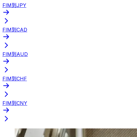
FIM到JPY
FIM到CAD
FIM到AUD
FIM到CHF
FIM到CNY