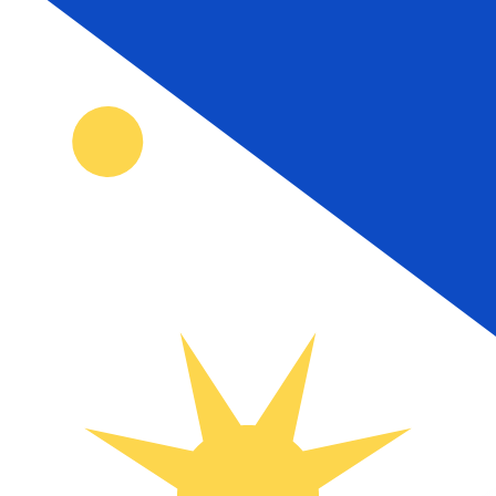
到
到
₱
PHP
-
菲律宾比索
1.00
CZK
=
2.89
821604
PHP
中间市场汇率于 UTC 16:48
汇款
立即咨询货币专家。
我们可以提供比竞争对手更优惠的汇率。
预约通话
我仅的仅仅器会使用中期市仅仅率。仅仅供参考。您仅款仅