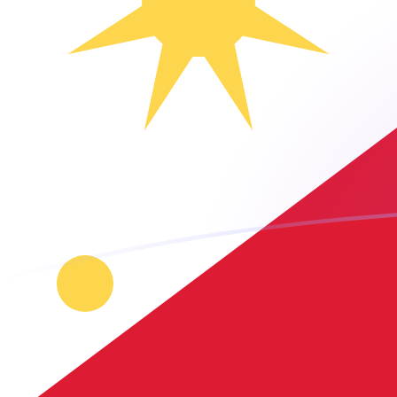
您知道可以通过 Xe 向国外汇款吗？
立即注册
CZK PHP 今日汇率
將 捷克克朗 转换为 菲律宾比索
Rate information of
CZK/PHP currency pair
捷克克朗
CZK
菲律宾比索
PHP
1
CZK
2.89822
PHP
5
CZK
14.4911
PHP
10
CZK
28.9822
PHP
25
CZK
72.4554
PHP
50
CZK
144.911
PHP
100
CZK
289.822
PHP