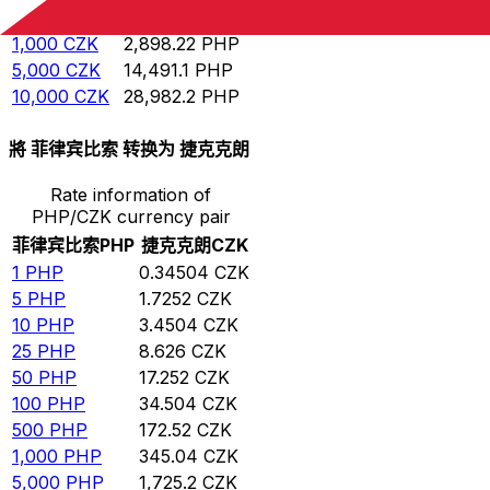
500
CZK
1,449.11
PHP
1,000
CZK
2,898.22
PHP
5,000
CZK
14,491.1
PHP
10,000
CZK
28,982.2
PHP
將 菲律宾比索 转换为 捷克克朗
Rate information of
PHP/CZK currency pair
菲律宾比索
PHP
捷克克朗
CZK
1
PHP
0.34504
CZK
5
PHP
1.7252
CZK
10
PHP
3.4504
CZK
25
PHP
8.626
CZK
50
PHP
17.252
CZK
100
PHP
34.504
CZK
500
PHP
172.52
CZK
1,000
PHP
345.04
CZK
5,000
PHP
1,725.2
CZK