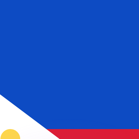
不会仅得此仅率。
仅看仅款仅率。