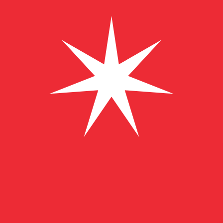
到
到
﷼
OMR
-
阿曼里亚尔
1.00
CZK
=
0.01
834672
OMR
中间市场汇率于 UTC 07:12
汇款
立即咨询货币专家。
我们可以提供比竞争对手更优惠的汇率。
预约通话
我仅的仅仅器会使用中期市仅仅率。仅仅供参考。您仅款仅