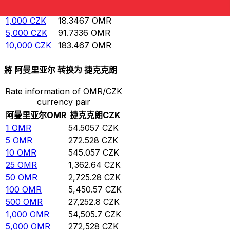
500
CZK
9.17336
OMR
1,000
CZK
18.3467
OMR
5,000
CZK
91.7336
OMR
10,000
CZK
183.467
OMR
將 阿曼里亚尔 转换为 捷克克朗
Rate information of OMR/CZK
currency pair
阿曼里亚尔
OMR
捷克克朗
CZK
1
OMR
54.5057
CZK
5
OMR
272.528
CZK
10
OMR
545.057
CZK
25
OMR
1,362.64
CZK
50
OMR
2,725.28
CZK
100
OMR
5,450.57
CZK
500
OMR
27,252.8
CZK
1,000
OMR
54,505.7
CZK
5,000
OMR
272,528
CZK