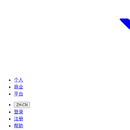
个人
商业
平台
ZH-CN
登录
注册
帮助