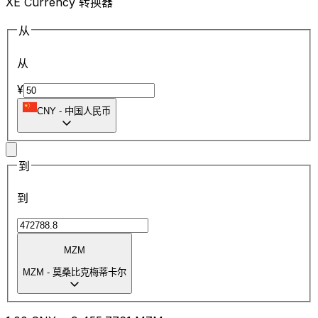
XE Currency 转换器
从
从
¥
CNY
-
中国人民币
到
到
MZM
MZM
-
莫桑比克梅蒂卡尔