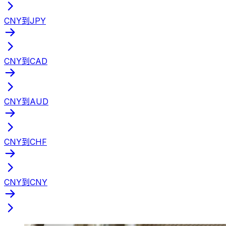
CNY到JPY
CNY到CAD
CNY到AUD
CNY到CHF
CNY到CNY