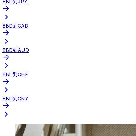
BBD到JPY
BBD到CAD
BBD到AUD
BBD到CHF
BBD到CNY