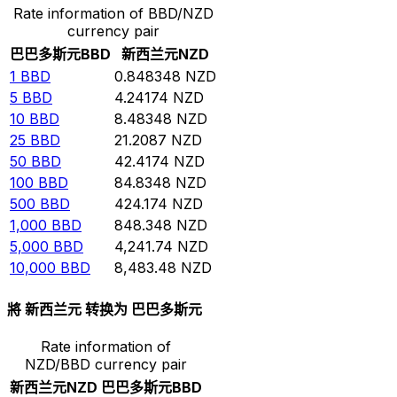
Rate information of BBD/NZD
currency pair
巴巴多斯元
BBD
新西兰元
NZD
1
BBD
0.848348
NZD
5
BBD
4.24174
NZD
10
BBD
8.48348
NZD
25
BBD
21.2087
NZD
50
BBD
42.4174
NZD
100
BBD
84.8348
NZD
500
BBD
424.174
NZD
1,000
BBD
848.348
NZD
5,000
BBD
4,241.74
NZD
10,000
BBD
8,483.48
NZD
將 新西兰元 转换为 巴巴多斯元
Rate information of
NZD/BBD currency pair
新西兰元
NZD
巴巴多斯元
BBD