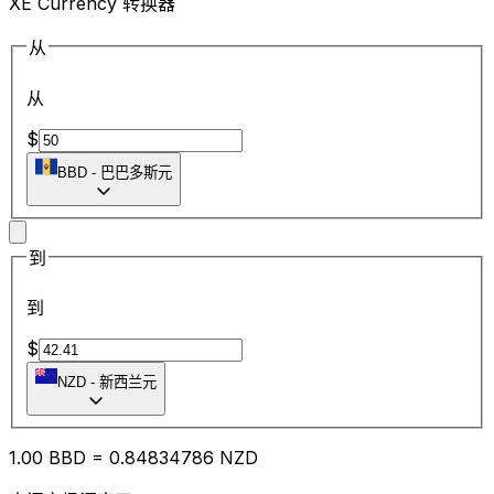
XE Currency 转换器
从
从
$
BBD
-
巴巴多斯元
到
到
$
NZD
-
新西兰元
1.00
BBD
=
0.84
834786
NZD