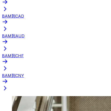
BAM到CAD
BAM到AUD
BAM到CHF
BAM到CNY