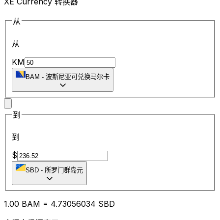
XE Currency 转换器
从
从
KM
BAM
-
波斯尼亚可兑换马尔卡
到
到
$
SBD
-
所罗门群岛元
1.00
BAM
=
4.73
056034
SBD