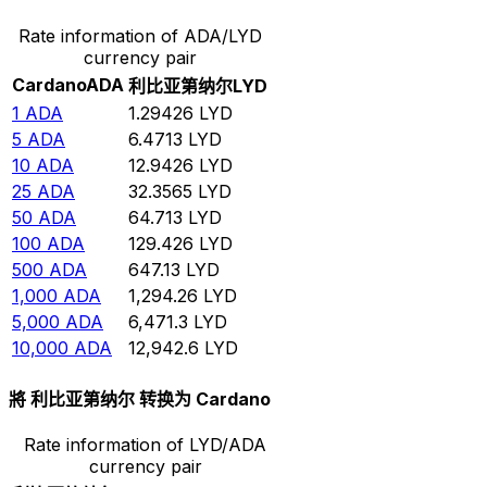
Rate information of ADA/LYD
currency pair
Cardano
ADA
利比亚第纳尔
LYD
1
ADA
1.29426
LYD
5
ADA
6.4713
LYD
10
ADA
12.9426
LYD
25
ADA
32.3565
LYD
50
ADA
64.713
LYD
100
ADA
129.426
LYD
500
ADA
647.13
LYD
1,000
ADA
1,294.26
LYD
5,000
ADA
6,471.3
LYD
10,000
ADA
12,942.6
LYD
將 利比亚第纳尔 转换为 Cardano
Rate information of LYD/ADA
currency pair