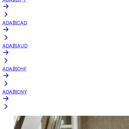
ADA到CAD
ADA到AUD
ADA到CHF
ADA到CNY