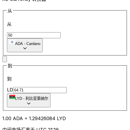
从
从
ADA
-
Cardano
到
到
LD
LYD
-
利比亚第纳尔
1.00
ADA
=
1.29
426084
LYD
中间市场汇率于 UTC 21:19