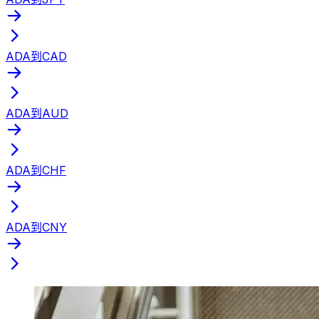
ADA到CAD
ADA到AUD
ADA到CHF
ADA到CNY