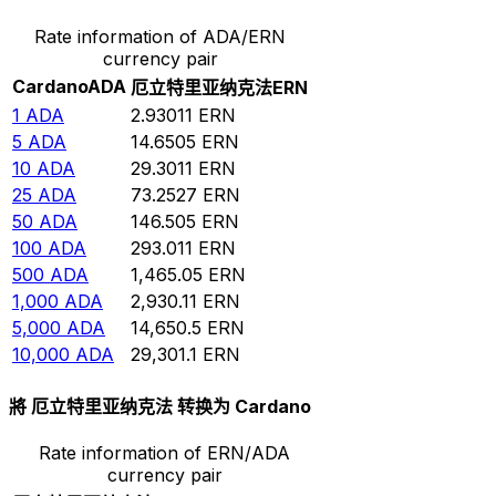
Rate information of ADA/ERN
currency pair
Cardano
ADA
厄立特里亚纳克法
ERN
1
ADA
2.93011
ERN
5
ADA
14.6505
ERN
10
ADA
29.3011
ERN
25
ADA
73.2527
ERN
50
ADA
146.505
ERN
100
ADA
293.011
ERN
500
ADA
1,465.05
ERN
1,000
ADA
2,930.11
ERN
5,000
ADA
14,650.5
ERN
10,000
ADA
29,301.1
ERN
將 厄立特里亚纳克法 转换为 Cardano
Rate information of ERN/ADA
currency pair