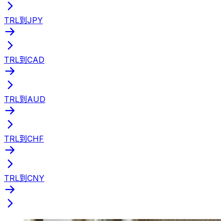
TRL到JPY
TRL到CAD
TRL到AUD
TRL到CHF
TRL到CNY