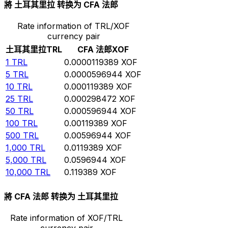
將 土耳其里拉 转换为 CFA 法郎
Rate information of TRL/XOF
currency pair
土耳其里拉
TRL
CFA 法郎
XOF
1
TRL
0.0000119389
XOF
5
TRL
0.0000596944
XOF
10
TRL
0.000119389
XOF
25
TRL
0.000298472
XOF
50
TRL
0.000596944
XOF
100
TRL
0.00119389
XOF
500
TRL
0.00596944
XOF
1,000
TRL
0.0119389
XOF
5,000
TRL
0.0596944
XOF
10,000
TRL
0.119389
XOF
將 CFA 法郎 转换为 土耳其里拉
Rate information of XOF/TRL
currency pair