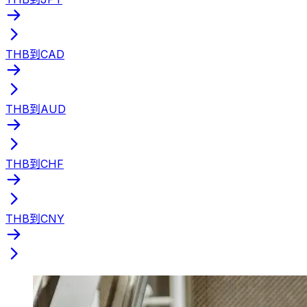
THB到CAD
THB到AUD
THB到CHF
THB到CNY