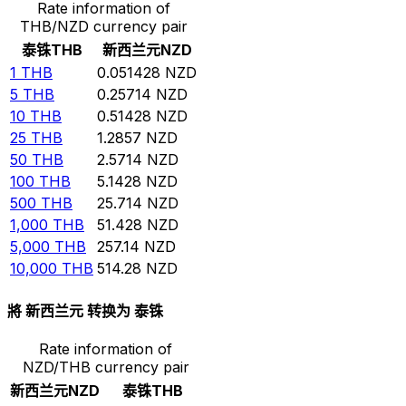
Rate information of
THB/NZD currency pair
泰铢
THB
新西兰元
NZD
1
THB
0.051428
NZD
5
THB
0.25714
NZD
10
THB
0.51428
NZD
25
THB
1.2857
NZD
50
THB
2.5714
NZD
100
THB
5.1428
NZD
500
THB
25.714
NZD
1,000
THB
51.428
NZD
5,000
THB
257.14
NZD
10,000
THB
514.28
NZD
將 新西兰元 转换为 泰铢
Rate information of
NZD/THB currency pair
新西兰元
NZD
泰铢
THB