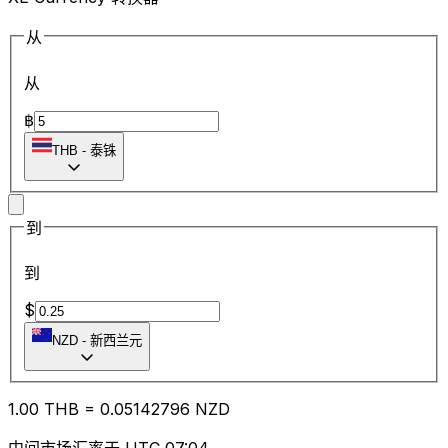
从
从
฿
THB
-
泰铢
到
到
$
NZD
-
新西兰元
1.00
THB
=
0.05
142796
NZD