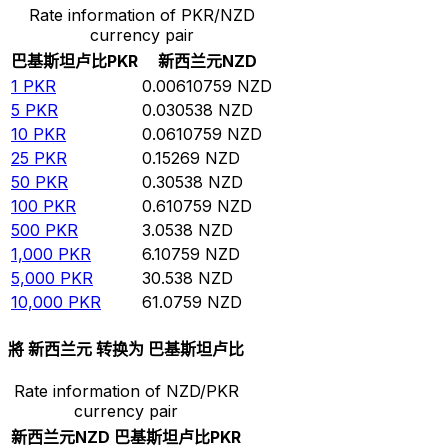
Rate information of PKR/NZD
currency pair
巴基斯坦卢比
PKR
新西兰元
NZD
1
PKR
0.00610759
NZD
5
PKR
0.030538
NZD
10
PKR
0.0610759
NZD
25
PKR
0.15269
NZD
50
PKR
0.30538
NZD
100
PKR
0.610759
NZD
500
PKR
3.0538
NZD
1,000
PKR
6.10759
NZD
5,000
PKR
30.538
NZD
10,000
PKR
61.0759
NZD
將 新西兰元 转换为 巴基斯坦卢比
Rate information of NZD/PKR
currency pair
新西兰元
NZD
巴基斯坦卢比
PKR