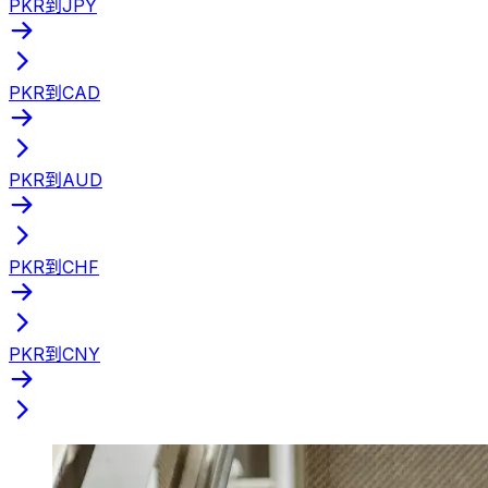
PKR到JPY
PKR到CAD
PKR到AUD
PKR到CHF
PKR到CNY