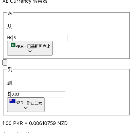
XE Currency 转换器
从
从
₨
PKR
-
巴基斯坦卢比
到
到
$
NZD
-
新西兰元
1.00
PKR
=
0.00
610759
NZD