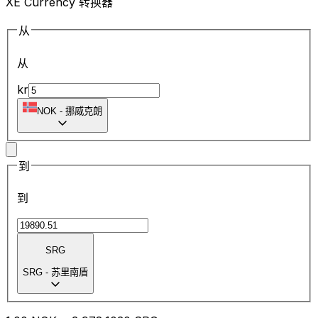
XE Currency 转换器
从
从
kr
NOK
-
挪威克朗
到
到
SRG
SRG
-
苏里南盾