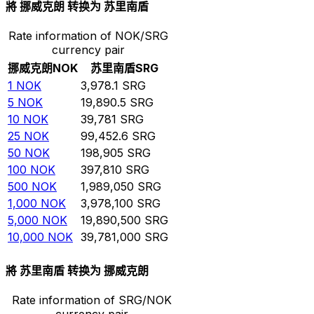
將 挪威克朗 转换为 苏里南盾
Rate information of NOK/SRG
currency pair
挪威克朗
NOK
苏里南盾
SRG
1
NOK
3,978.1
SRG
5
NOK
19,890.5
SRG
10
NOK
39,781
SRG
25
NOK
99,452.6
SRG
50
NOK
198,905
SRG
100
NOK
397,810
SRG
500
NOK
1,989,050
SRG
1,000
NOK
3,978,100
SRG
5,000
NOK
19,890,500
SRG
10,000
NOK
39,781,000
SRG
將 苏里南盾 转换为 挪威克朗
Rate information of SRG/NOK
currency pair