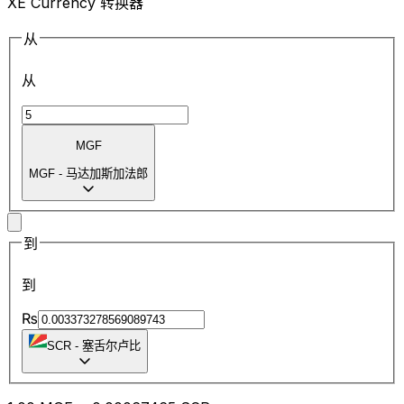
XE Currency 转换器
从
从
MGF
MGF
-
马达加斯加法郎
到
到
₨
SCR
-
塞舌尔卢比