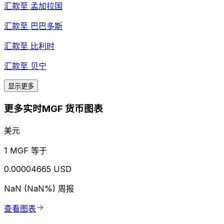
汇款至
孟加拉国
汇款至
巴巴多斯
汇款至
比利时
汇款至
贝宁
显示更多
更多实时MGF 货币图表
美元
1 MGF 等于
0.00004665 USD
NaN (NaN%)
周报
查看图表