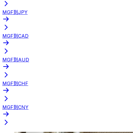
MGF到JPY
MGF到CAD
MGF到AUD
MGF到CHF
MGF到CNY