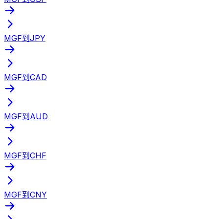
MGF到JPY
MGF到CAD
MGF到AUD
MGF到CHF
MGF到CNY