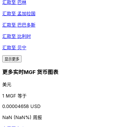
汇款至
巴林
汇款至
孟加拉国
汇款至
巴巴多斯
汇款至
比利时
汇款至
贝宁
显示更多
更多实时MGF 货币图表
美元
1 MGF 等于
0.00004658 USD
NaN (NaN%)
周报