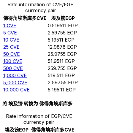
Rate information of CVE/EGP
currency pair
佛得角埃斯库多
CVE
埃及镑
EGP
1
CVE
0.519511
EGP
5
CVE
2.59755
EGP
10
CVE
5.19511
EGP
25
CVE
12.9878
EGP
50
CVE
25.9755
EGP
100
CVE
51.9511
EGP
500
CVE
259.755
EGP
1,000
CVE
519.511
EGP
5,000
CVE
2,597.55
EGP
10,000
CVE
5,195.11
EGP
將 埃及镑 转换为 佛得角埃斯库多
Rate information of EGP/CVE
currency pair
埃及镑
EGP
佛得角埃斯库多
CVE