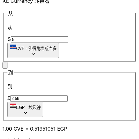
XE Currency 转换器
从
从
$
CVE
-
佛得角埃斯库多
到
到
£
EGP
-
埃及镑
1.00
CVE
=
0.51
951051
EGP