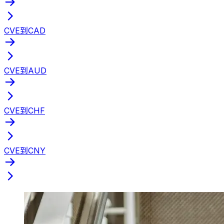
CVE到CAD
CVE到AUD
CVE到CHF
CVE到CNY