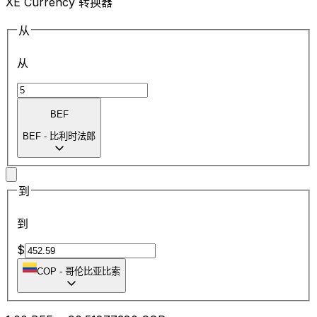
XE Currency 转换器
从
从
BEF
BEF
-
比利时法郎
到
到
$
COP
-
哥伦比亚比索