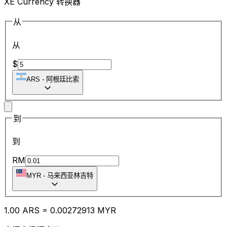
XE Currency 转换器
从
从
$
ARS
-
阿根廷比索
到
到
RM
MYR
-
马来西亚林吉特
1.00
ARS
=
0.00
272913
MYR