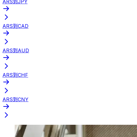
ARS到JPY
ARS到CAD
ARS到AUD
ARS到CHF
ARS到CNY