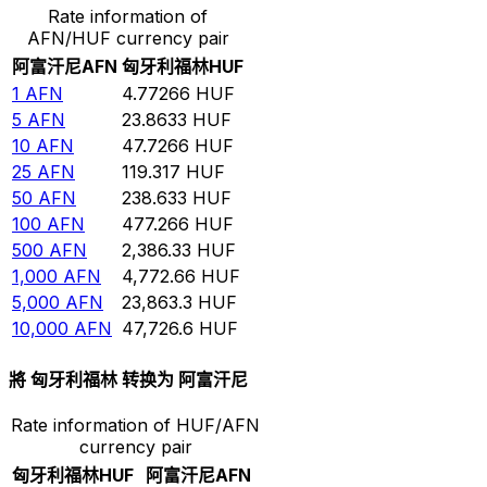
Rate information of
AFN/HUF currency pair
阿富汗尼
AFN
匈牙利福林
HUF
1
AFN
4.77266
HUF
5
AFN
23.8633
HUF
10
AFN
47.7266
HUF
25
AFN
119.317
HUF
50
AFN
238.633
HUF
100
AFN
477.266
HUF
500
AFN
2,386.33
HUF
1,000
AFN
4,772.66
HUF
5,000
AFN
23,863.3
HUF
10,000
AFN
47,726.6
HUF
將 匈牙利福林 转换为 阿富汗尼
Rate information of HUF/AFN
currency pair
匈牙利福林
HUF
阿富汗尼
AFN