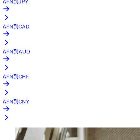
AFN到JPY
AFN到CAD
AFN到AUD
AFN到CHF
AFN到CNY