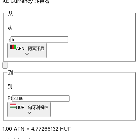
XE Currency 转换器
从
从
؋
AFN
-
阿富汗尼
到
到
Ft
HUF
-
匈牙利福林
1.00
AFN
=
4.77
266132
HUF