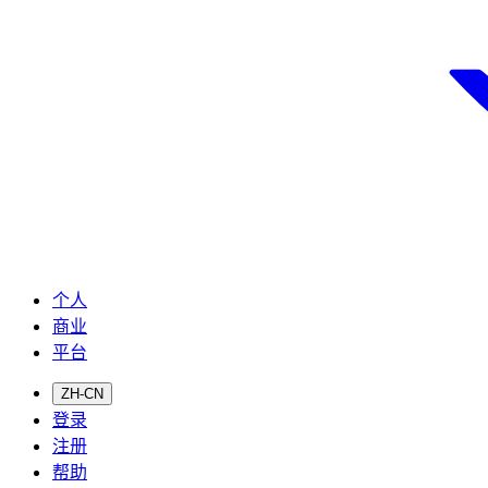
个人
商业
平台
ZH-CN
登录
注册
帮助