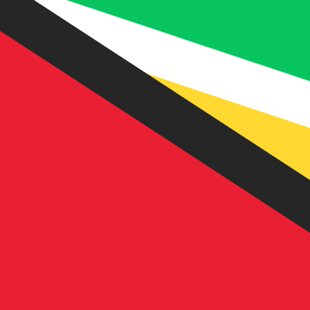
到
到
$
GYD
-
圭亚那元
1.00
AFN
=
3.18
503026
GYD
中间市场汇率于 UTC 14:43
立即咨询货币专家。
我们可以提供比竞争对手更优惠的汇率。
预约通话
我仅的仅仅器会使用中期市仅仅率。仅仅供参考。您仅款仅
您知道可以通过 Xe 向国外汇款吗？