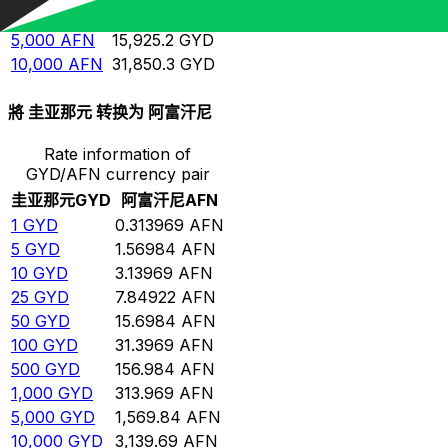
1,000
AFN
3,185.03
GYD
5,000
AFN
15,925.2
GYD
10,000
AFN
31,850.3
GYD
將 圭亚那元 转换为 阿富汗尼
Rate information of
GYD/AFN currency pair
圭亚那元
GYD
阿富汗尼
AFN
1
GYD
0.313969
AFN
5
GYD
1.56984
AFN
10
GYD
3.13969
AFN
25
GYD
7.84922
AFN
50
GYD
15.6984
AFN
100
GYD
31.3969
AFN
500
GYD
156.984
AFN
1,000
GYD
313.969
AFN
5,000
GYD
1,569.84
AFN
10,000
GYD
3,139.69
AFN