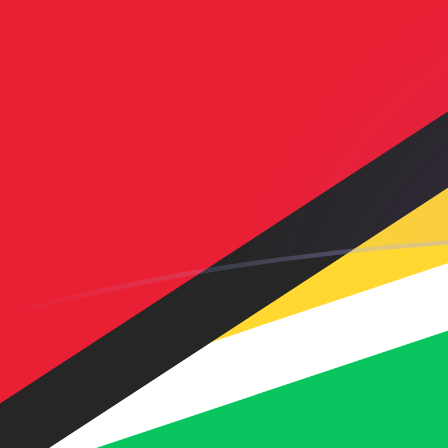
立即注册
AFN GYD 今日汇率
將 阿富汗尼 转换为 圭亚那元
Rate information of
AFN/GYD currency pair
阿富汗尼
AFN
圭亚那元
GYD
1
AFN
3.18503
GYD
5
AFN
15.9252
GYD
10
AFN
31.8503
GYD
25
AFN
79.6258
GYD
50
AFN
159.252
GYD
100
AFN
318.503
GYD
500
AFN
1,592.52
GYD