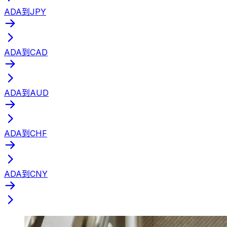
ADA到JPY
ADA到CAD
ADA到AUD
ADA到CHF
ADA到CNY