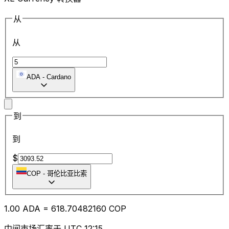
从
从
ADA
-
Cardano
到
到
$
COP
-
哥伦比亚比索
1.00
ADA
=
618.70
482160
COP
中间市场汇率于 UTC 12:15