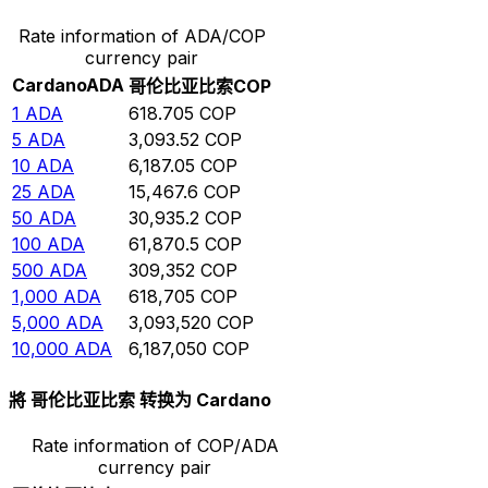
Rate information of ADA/COP
currency pair
Cardano
ADA
哥伦比亚比索
COP
1
ADA
618.705
COP
5
ADA
3,093.52
COP
10
ADA
6,187.05
COP
25
ADA
15,467.6
COP
50
ADA
30,935.2
COP
100
ADA
61,870.5
COP
500
ADA
309,352
COP
1,000
ADA
618,705
COP
5,000
ADA
3,093,520
COP
10,000
ADA
6,187,050
COP
將 哥伦比亚比索 转换为 Cardano
Rate information of COP/ADA
currency pair