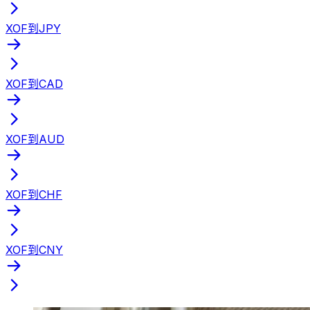
XOF到JPY
XOF到CAD
XOF到AUD
XOF到CHF
XOF到CNY