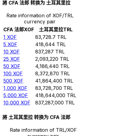
將 CFA 法郎 转换为 土耳其里拉
Rate information of XOF/TRL
currency pair
CFA 法郎
XOF
土耳其里拉
TRL
1
XOF
83,728.7
TRL
5
XOF
418,644
TRL
10
XOF
837,287
TRL
25
XOF
2,093,220
TRL
50
XOF
4,186,440
TRL
100
XOF
8,372,870
TRL
500
XOF
41,864,400
TRL
1,000
XOF
83,728,700
TRL
5,000
XOF
418,644,000
TRL
10,000
XOF
837,287,000
TRL
將 土耳其里拉 转换为 CFA 法郎
Rate information of TRL/XOF
currency pair