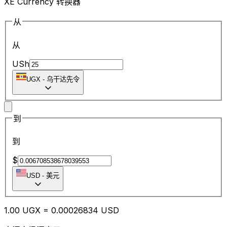
XE Currency 转换器
从
从
USh
UGX
-
乌干达先令
到
到
$
USD
-
美元
1.00
UGX
=
0.00
026834
USD