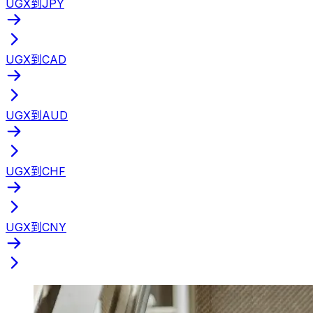
UGX到JPY
UGX到CAD
UGX到AUD
UGX到CHF
UGX到CNY