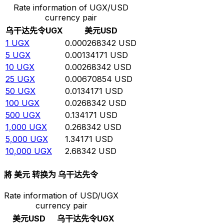
Rate information of UGX/USD
currency pair
乌干达先令
UGX
美元
USD
1
UGX
0.000268342
USD
5
UGX
0.00134171
USD
10
UGX
0.00268342
USD
25
UGX
0.00670854
USD
50
UGX
0.0134171
USD
100
UGX
0.0268342
USD
500
UGX
0.134171
USD
1,000
UGX
0.268342
USD
5,000
UGX
1.34171
USD
10,000
UGX
2.68342
USD
將 美元 转换为 乌干达先令
Rate information of USD/UGX
currency pair
美元
USD
乌干达先令
UGX