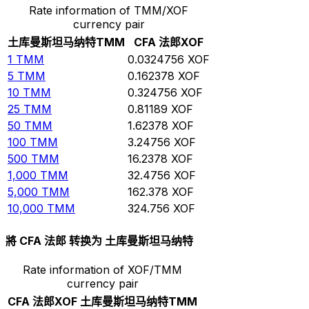
Rate information of TMM/XOF
currency pair
土库曼斯坦马纳特
TMM
CFA 法郎
XOF
1
TMM
0.0324756
XOF
5
TMM
0.162378
XOF
10
TMM
0.324756
XOF
25
TMM
0.81189
XOF
50
TMM
1.62378
XOF
100
TMM
3.24756
XOF
500
TMM
16.2378
XOF
1,000
TMM
32.4756
XOF
5,000
TMM
162.378
XOF
10,000
TMM
324.756
XOF
將 CFA 法郎 转换为 土库曼斯坦马纳特
Rate information of XOF/TMM
currency pair
CFA 法郎
XOF
土库曼斯坦马纳特
TMM