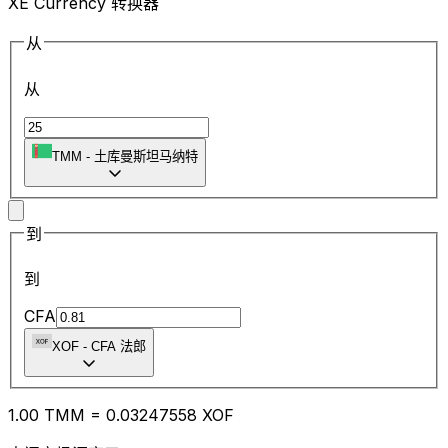
XE Currency 转换器
从
从
TMM
-
土库曼斯坦马纳特
到
到
CFA
XOF
-
CFA 法郎
1.00
TMM
=
0.03
247558
XOF