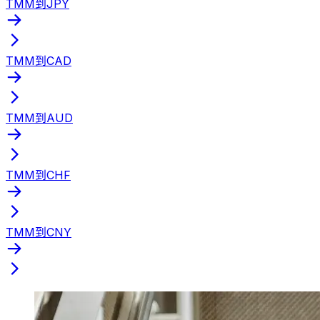
TMM到JPY
TMM到CAD
TMM到AUD
TMM到CHF
TMM到CNY